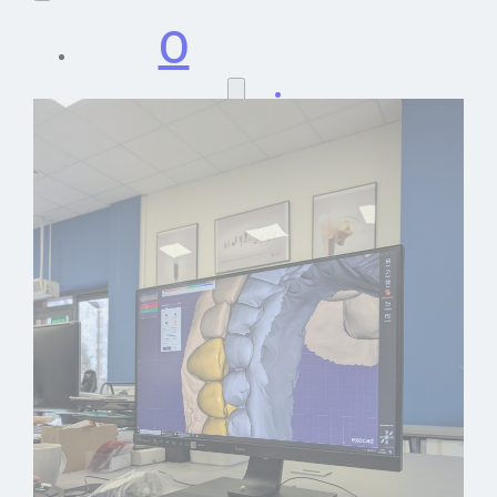
O
pracowni
Zasady
współpracy
Historia i
technologia
Nasz zespół
Oferta
Materiały
Cennik