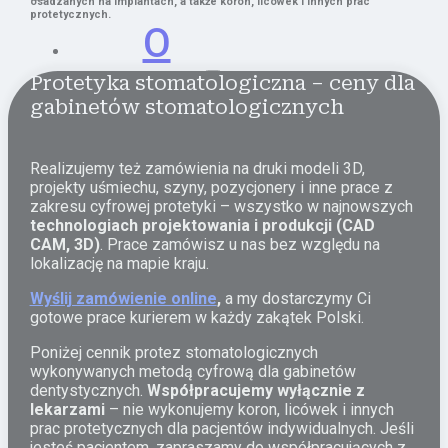
osadzanych na implantach, a także koron, licówek i innych prac
protetycznych.
O
Protetyka stomatologiczna – ceny dla
pracowni
gabinetów stomatologicznych
Realizujemy też zamówienia na druki modeli 3D,
Zasady
projekty uśmiechu, szyny, pozycjonery i inne prace z
współpracy
zakresu cyfrowej protetyki – wszystko w najnowszych
Historia i
technologiach projektowania i produkcji (CAD
CAM, 3D)
. Prace zamówisz u nas bez względu na
technologia
lokalizację na mapie kraju.
Nasz zespół
Wyślij zamówienie online
,
a my dostarczymy Ci
Oferta
gotowe prace kurierem w każdy zakątek Polski.
Poniżej cennik protez stomatologicznych
Materiały
wykonywanych metodą cyfrową dla gabinetów
dentystycznych.
Współpracujemy wyłącznie z
Cennik
lekarzami
– nie wykonujemy koron, licówek i innych
prac protetycznych dla pacjentów indywidualnych. Jeśli
jesteś pacjentem, zapraszamy do współpracujących z